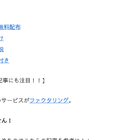
無料配布
け
説
付き
記事にも注目！！】
のサービスが
ファクタリング
。
せん！